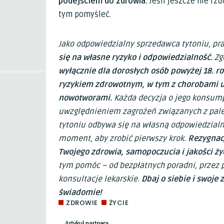
podejściem do zdrowia.
Jeśli jeszcze nie rz
tym pomyśleć.
Jako odpowiedzialny sprzedawca tytoniu, pr
się na własne ryzyko i odpowiedzialność.
Zg
wyłącznie dla dorosłych osób powyżej 18. ro
ryzykiem zdrowotnym, w tym z chorobami 
nowotworami.
Każda decyzja o jego konsum
uwzględnieniem zagrożeń związanych z palen
tytoniu odbywa się na własną odpowiedzialno
moment, aby zrobić pierwszy krok.
Rezygnacj
Twojego zdrowia, samopoczucia i jakości życ
tym pomóc – od bezpłatnych poradni, przez
konsultacje lekarskie.
Dbaj o siebie i swoje 
świadomie!
ZDROWIE
ŻYCIE