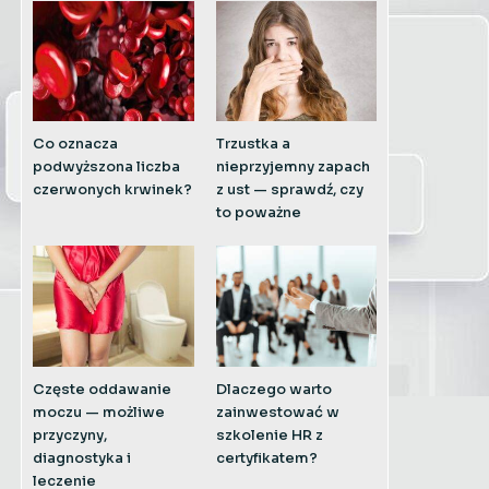
Co oznacza
Trzustka a
podwyższona liczba
nieprzyjemny zapach
czerwonych krwinek?
z ust — sprawdź, czy
to poważne
Częste oddawanie
Dlaczego warto
moczu — możliwe
zainwestować w
przyczyny,
szkolenie HR z
diagnostyka i
certyfikatem?
leczenie