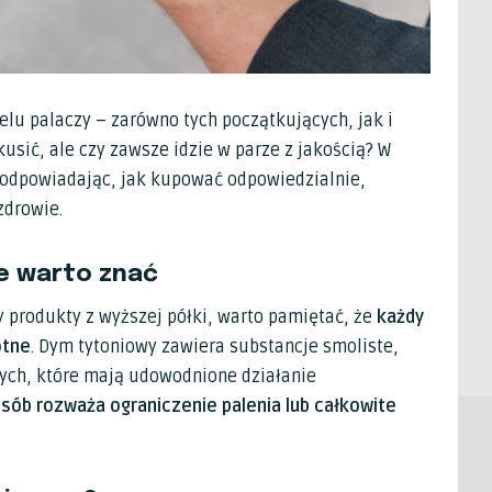
ielu palaczy – zarówno tych początkujących, jak i
usić, ale czy zawsze idzie w parze z jakością? W
, podpowiadając, jak kupować odpowiedzialnie,
zdrowie.
re warto znać
zy produkty z wyższej półki, warto pamiętać, że
każdy
otne
. Dym tytoniowy zawiera substancje smoliste,
nych, które mają udowodnione działanie
osób rozważa ograniczenie palenia lub całkowite