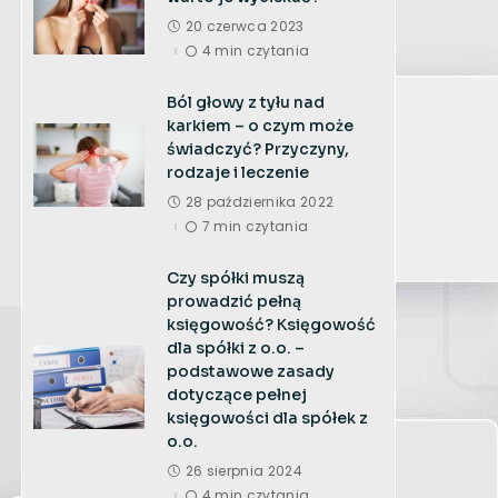
20 czerwca 2023
4 min czytania
Ból głowy z tyłu nad
karkiem – o czym może
świadczyć? Przyczyny,
rodzaje i leczenie
28 października 2022
7 min czytania
Czy spółki muszą
prowadzić pełną
księgowość? Księgowość
dla spółki z o.o. –
podstawowe zasady
dotyczące pełnej
księgowości dla spółek z
o.o.
26 sierpnia 2024
4 min czytania