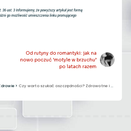
NASTĘPNY ARTYKUŁ
Od rutyny do romantyki: jak na
nowo poczuć ‘motyle w brzuchu’
po latach razem
Zdrowie
>
Czy warto szukać oszczędności? Zdrowotne i praktyczne aspekty zakupu taniego tytoniu