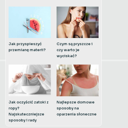
Jak przyspieszyć
Czym są pryszcze i
przemianę materii?
czy warto je
wyciskać?
Jak oczyścić zatoki z
Najlepsze domowe
ropy?
sposoby na
Najskuteczniejsze
oparzenia słoneczne
sposoby i rady