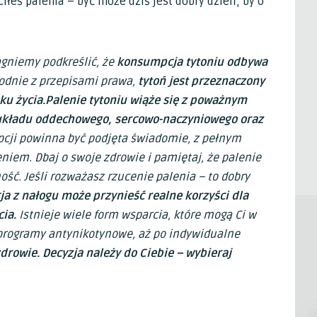
uciłeś palenia – być może dziś jest dobry dzień, by o
agniemy podkreślić, że
konsumpcja tytoniu odbywa
odnie z przepisami prawa,
tytoń jest przeznaczony
ku życia.
Palenie tytoniu wiąże się z poważnym
układu oddechowego, sercowo-naczyniowego oraz
pcji powinna być podjęta świadomie, z pełnym
iem. Dbaj o swoje zdrowie i pamiętaj, że palenie
ść. Jeśli rozważasz rzucenie palenia – to dobry
a z nałogu może przynieść realne korzyści dla
ia.
Istnieje wiele form wsparcia, które mogą Ci w
 programy antynikotynowe, aż po indywidualne
zdrowie. Decyzja należy do Ciebie – wybieraj