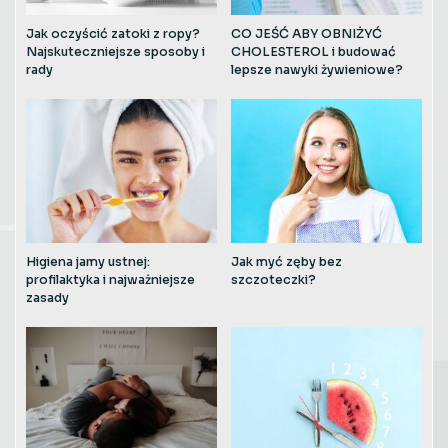
Jak oczyścić zatoki z ropy?
CO JEŚĆ ABY OBNIŻYĆ
Najskuteczniejsze sposoby i
CHOLESTEROL i budować
rady
lepsze nawyki żywieniowe?
Higiena jamy ustnej:
Jak myć zęby bez
profilaktyka i najważniejsze
szczoteczki?
zasady