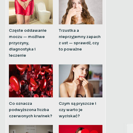
Częste oddawanie
Trzustka a
moczu — możliwe
nieprzyjemny zapach
przyczyny,
z ust — sprawdź, czy
diagnostyka i
to poważne
leczenie
Co oznacza
Czym są pryszcze i
podwyższona liczba
czy warto je
czerwonych krwinek?
wyciskać?