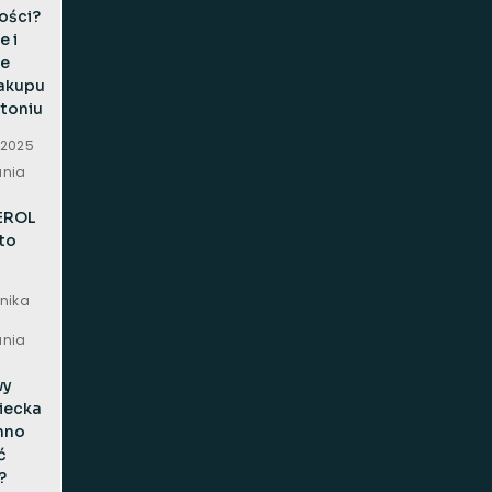
ości?
 i
ne
zakupu
ytoniu
 2025
ania
EROL
 to
rnika
ania
wy
iecka
inno
ć
?