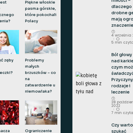
miłości –
est
Piękne włoskie
dlaczego
ł
pasma górskie,
drobne g
icznego
które pokochali
mają ogr
enia?
Polacy
znaczeni
4 września
5 min czyt
Ból głowy 
ć zęby
Problemy
nad karki
małych
czym moż
eczki?
brzuszków – co
świadczy
na
Przyczyny
zatwardzenie u
rodzaje i
niemowlaka?
leczenie
28 paździe
2022
7 min czyt
Czy warto
szukać
nacza
Ograniczenie