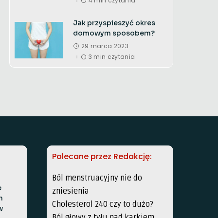
4 min czytania
Jak przyspieszyć okres
domowym sposobem?
29 marca 2023
3 min czytania
Polecane przez Redakcję:
Ból menstruacyjny nie do
e
zniesienia
h
Cholesterol 240 czy to dużo?
w
Ból głowy z tyłu nad karkiem