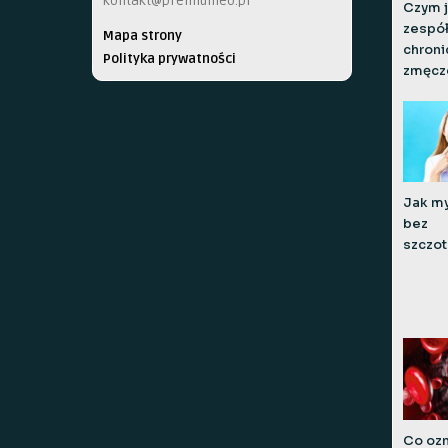
kontakt@premiumeo.pl
Czym j
zespó
Mapa strony
chron
Polityka prywatności
zmęcz
Jak my
bez
szczot
Co oz