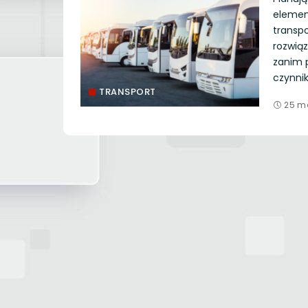
elemen
transpo
rozwią
zanim p
czynni
TRANSPORT
25 m