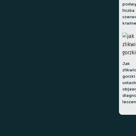
podwy
liczba
czerw
krwin
Jak
zlikw
gorzki
ustac
objawy
diagno
leczen