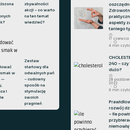
oszczędn
ższona
zbywalności
Zdrowotne
akcji – co warto
praktycz
onych
na ten temat
aspekty 
ek?
wiedzieć?
taniego t
17 czerwca
4 min czyt
CHOLEST
Zestaw
240 – czy
idować
startowy dla
dużo?
 smak w
odważnych pań
h —
– cudowny
28 paździe
2022
,
sposób na
6 min czyt
za i
stymulację
ie
swoich
Prawidło
pragnień
rozwój dz
– ile pow
przybiera
niemowlę