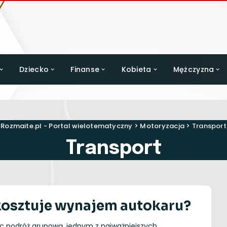
Dziecko
Finanse
Kobieta
Mężczyzna
Rozmaite.pl - Portal wielotematyczny
>
Motoryzacja
>
Transport
Transport
 kosztuje wynajem autokaru?
ąc podróż grupową, jednym z najważniejszych