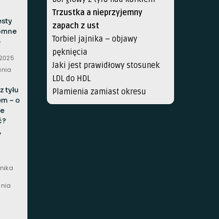
Trzustka a nieprzyjemny
esty
zapach z ust
omne
Torbiel jajnika – objawy
e
pęknięcia
 2025
Jaki jest prawidłowy stosunek
ania
LDL do HDL
z tyłu
Plamienia zamiast okresu
em – o
e
ć?
,
rnika
ania