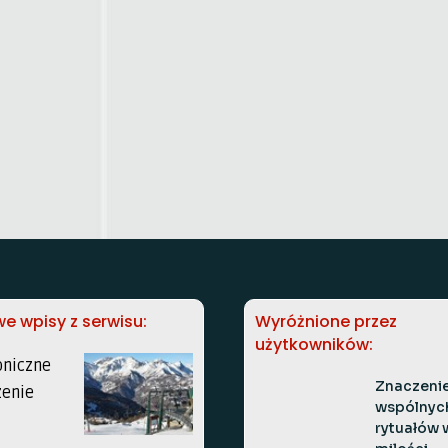
e wpisy z serwisu:
Wyróżnione przez
użytkowników:
Znaczeni
wspólnyc
rytuałów 