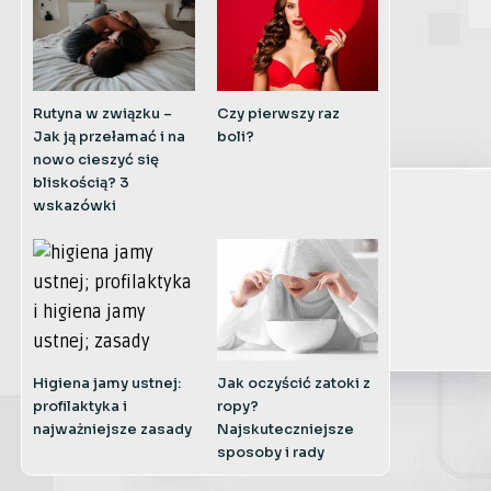
Rutyna w związku –
Czy pierwszy raz
Jak ją przełamać i na
boli?
nowo cieszyć się
bliskością? 3
wskazówki
Higiena jamy ustnej:
Jak oczyścić zatoki z
profilaktyka i
ropy?
najważniejsze zasady
Najskuteczniejsze
sposoby i rady