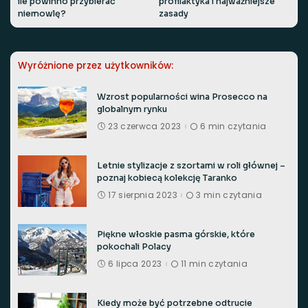
ile powinno przybierać
profilaktyka i najważniejsze
niemowlę?
zasady
Wyróżnione przez użytkowników:
Wzrost popularności wina Prosecco na
globalnym rynku
23 czerwca 2023
6 min czytania
Letnie stylizacje z szortami w roli głównej –
poznaj kobiecą kolekcję Taranko
17 sierpnia 2023
3 min czytania
Piękne włoskie pasma górskie, które
pokochali Polacy
6 lipca 2023
11 min czytania
Kiedy może być potrzebne odtrucie