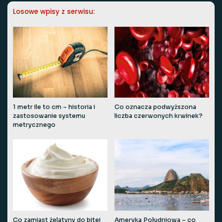
Losowe wpisy z serwisu:
1 metr ile to cm – historia i
Co oznacza podwyższona
zastosowanie systemu
liczba czerwonych krwinek?
metrycznego
Co zamiast żelatyny do bitej
Ameryka Południowa – co