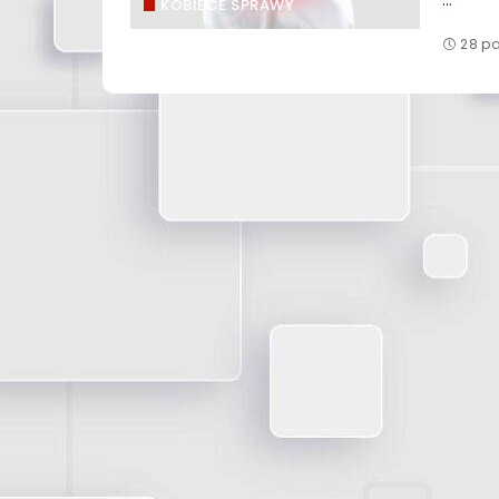
...
KOBIECE SPRAWY
28 pa