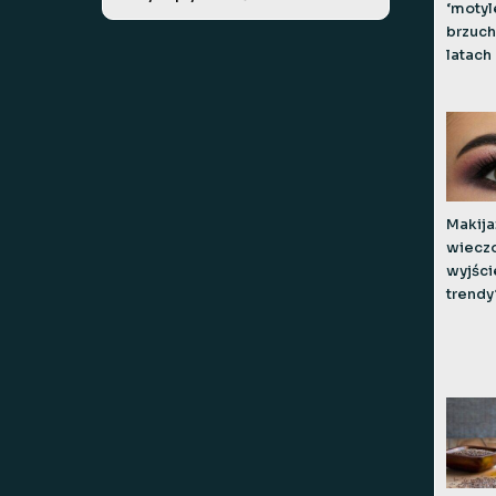
‘motyl
brzuch
latach
Makija
wiecz
wyjści
trendy