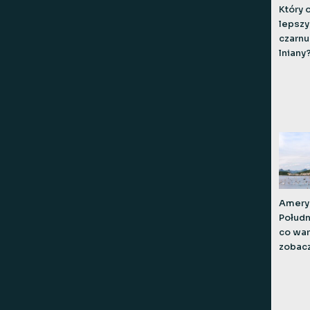
Który o
lepszy
czarnu
lniany
Amery
Połudn
co war
zobac