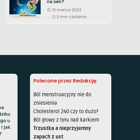
na sen?
31 marca 2023
3 min czytania
Polecane przez Redakcję:
Ból menstruacyjny nie do
zniesienia
na
Cholesterol 240 czy to dużo?
dziku
Ból głowy z tyłu nad karkiem
go u
i jak
Trzustka a nieprzyjemny
?
zapach z ust