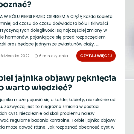
poznać?
A W BÓLU PIERSI PRZED OKRESEM A CIĄŻĄ Każda kobieta
mniej od czasu do czasu doświadcza bólu i tkliwości
 Przyczyną tych dolegliwości są najczęściej zmiany w
ie hormonów, pojawiające się przed rozpoczęciem
czki oraz będące jednym ze zwiastunów ciąży.
...
CZYTAJ WIĘCEJ
ździernika 2022
6 min czytania
biel jajnika objawy pęknięcia
o warto wiedzieć?
 jajnika może pojawić się u każdej kobiety, niezależnie od
ku. Zazwyczaj jest to niegroźna zmiana w postaci
kich cyst. Niezależnie od skali problemu należy
ać regularne badania kontrolne. Torbiel jajnika objawy
cia może dawać różne. Jak rozpoznać obecność cyst w