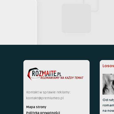
Losow
Kontakt w sprawie reklamy:
kontakt@premiumeo.pl
Od rut
romant
Mapa strony
na no
Polityka prywatności