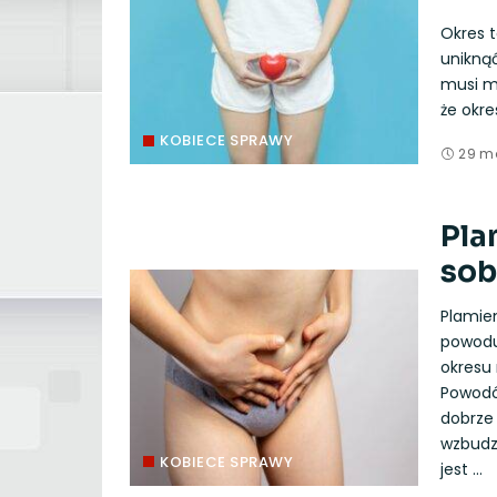
Okres t
unikną
musi mi
że okr
KOBIECE SPRAWY
29 m
Pla
sob
Plamien
powoduj
okresu
Powodó
dobrze 
wzbudz
KOBIECE SPRAWY
jest
...