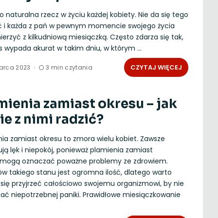
o naturalna rzecz w życiu każdej kobiety. Nie da się tego
ć i każda z pań w pewnym momencie swojego życia
erzyć z kilkudniową miesiączką. Często zdarza się tak,
es wypada akurat w takim dniu, w którym
...
CZYTAJ WIĘCEJ
arca 2023
3 min czytania
mienia zamiast okresu – jak
ie z nimi radzić?
ia zamiast okresu to zmora wielu kobiet. Zawsze
ą lęk i niepokój, ponieważ plamienia zamiast
 mogą oznaczać poważne problemy ze zdrowiem.
w takiego stanu jest ogromna ilość, dlatego warto
się przyjrzeć całościowo swojemu organizmowi, by nie
ać niepotrzebnej paniki. Prawidłowe miesiączkowanie