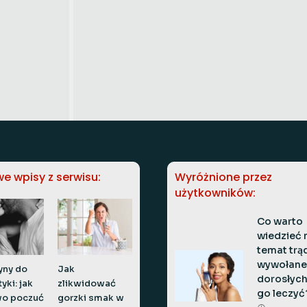
e wpisy z serwisu:
Wyróżnione przez
użytkowników:
Co warto
wiedzieć 
temat trą
wywołane
yny do
Jak
dorosłych 
yki: jak
zlikwidować
go leczyć
wo poczuć
gorzki smak w