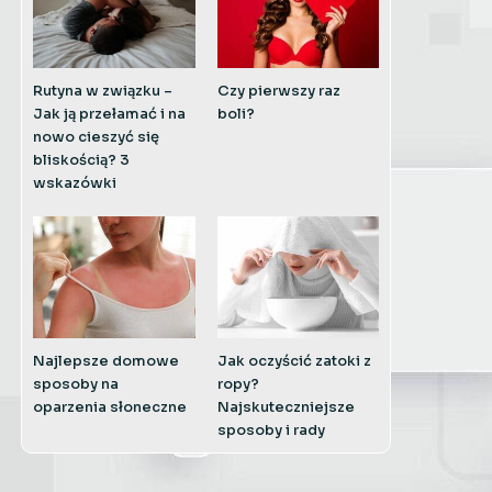
Rutyna w związku –
Czy pierwszy raz
Jak ją przełamać i na
boli?
nowo cieszyć się
bliskością? 3
wskazówki
Najlepsze domowe
Jak oczyścić zatoki z
sposoby na
ropy?
oparzenia słoneczne
Najskuteczniejsze
sposoby i rady