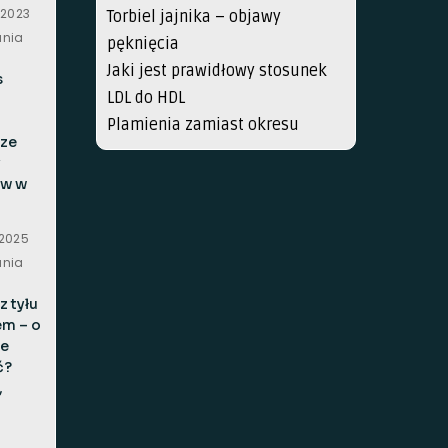
 2023
Torbiel jajnika – objawy
ania
pęknięcia
Jaki jest prawidłowy stosunek
s
LDL do HDL
Plamienia zamiast okresu
sze
y
w w
 2025
ania
z tyłu
em – o
e
ć?
,