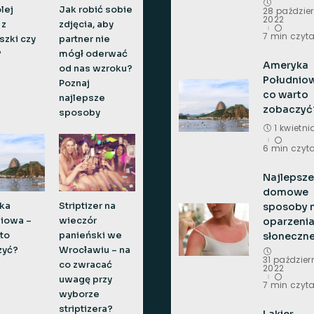
lej
Jak robić sobie
28 paździe
2022
 z
zdjęcia, aby
7 min czyt
szki czy
partner nie
?
mógł oderwać
Ameryka
od nas wzroku?
Południo
Poznaj
co warto
najlepsze
zobaczyć
sposoby
1 kwietn
6 min czyt
Najlepsze
domowe
ka
Striptizer na
sposoby 
iowa –
wieczór
oparzeni
to
panieński we
słoneczn
zyć?
Wrocławiu – na
31 paździer
co zwracać
2022
uwagę przy
7 min czyt
wyborze
striptizera?
Lakier