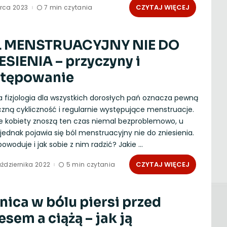
CZYTAJ WIĘCEJ
rca 2023
7 min czytania
 MENSTRUACYJNY NIE DO
ESIENIA – przyczyny i
tępowanie
 fizjologia dla wszystkich dorosłych pań oznacza pewną
czną cykliczność i regularnie występujące menstruacje.
re kobiety znoszą ten czas niemal bezproblemowo, u
jednak pojawia się ból menstruacyjny nie do zniesienia.
owoduje i jak sobie z nim radzić? Jakie
...
CZYTAJ WIĘCEJ
ździernika 2022
5 min czytania
nica w bólu piersi przed
esem a ciążą – jak ją