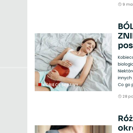
9 ma
BÓL
ZNI
pos
Kobieca
biologi
Niektó
innych 
Co go p
KOBIECE SPRAWY
28 pa
Róż
okr