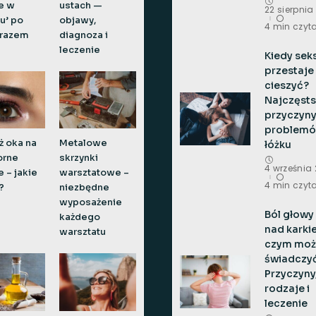
e w
ustach —
22 sierpnia
u’ po
objawy,
4 min czyt
 razem
diagnoza i
leczenie
Kiedy sek
przestaje
cieszyć?
Najczęst
przyczyn
problemó
ż oka na
Metalowe
łóżku
orne
skrzynki
4 września
e – jakie
warsztatowe –
4 min czyt
?
niezbędne
wyposażenie
Ból głowy 
każdego
nad karki
warsztatu
czym moż
świadczy
Przyczyny
rodzaje i
leczenie