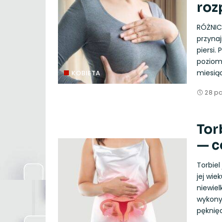
roz
RÓŻNIC
przynaj
piersi.
poziom
miesią
KOBIETA
28 pa
Tor
— c
Torbiel
jej wie
niewiel
wykonyw
pęknię