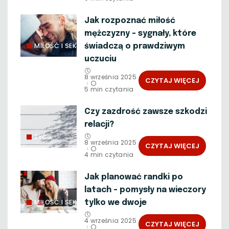
Jak rozpoznać miłość
mężczyzny – sygnały, które
MIŁOŚĆ I SEKS
świadczą o prawdziwym
uczuciu
8 września 2025
CZYTAJ WIĘCEJ
5 min czytania
Czy zazdrość zawsze szkodzi
relacji?
ŻYCIE
8 września 2025
CZYTAJ WIĘCEJ
4 min czytania
Jak planować randki po
latach – pomysły na wieczory
MIŁOŚĆ I SEKS
tylko we dwoje
4 września 2025
CZYTAJ WIĘCEJ