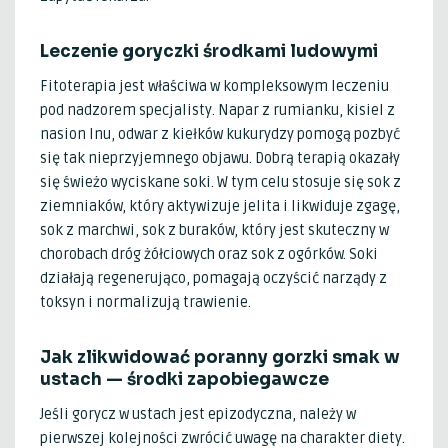
Leczenie goryczki środkami ludowymi
Fitoterapia jest właściwa w kompleksowym leczeniu
pod nadzorem specjalisty. Napar z rumianku, kisiel z
nasion lnu, odwar z kiełków kukurydzy pomogą pozbyć
się tak nieprzyjemnego objawu. Dobrą terapią okazały
się świeżo wyciskane soki. W tym celu stosuje się sok z
ziemniaków, który aktywizuje jelita i likwiduje zgagę,
sok z marchwi, sok z buraków, który jest skuteczny w
chorobach dróg żółciowych oraz sok z ogórków. Soki
działają regenerująco, pomagają oczyścić narządy z
toksyn i normalizują trawienie.
Jak zlikwidować poranny gorzki smak w
ustach — środki zapobiegawcze
Jeśli gorycz w ustach jest epizodyczna, należy w
pierwszej kolejności zwrócić uwagę na charakter diety.