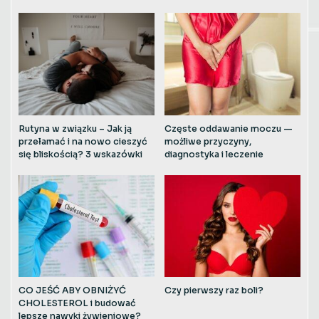
Rutyna w związku – Jak ją
Częste oddawanie moczu —
przełamać i na nowo cieszyć
możliwe przyczyny,
się bliskością? 3 wskazówki
diagnostyka i leczenie
CO JEŚĆ ABY OBNIŻYĆ
Czy pierwszy raz boli?
CHOLESTEROL i budować
lepsze nawyki żywieniowe?