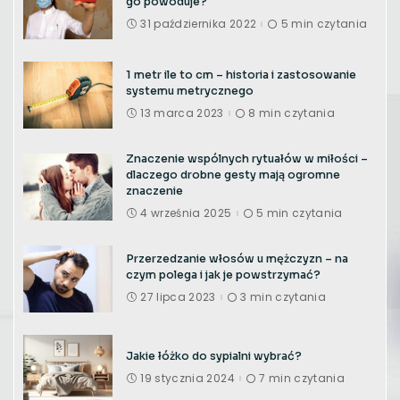
go powoduje?
31 października 2022
5 min czytania
1 metr ile to cm – historia i zastosowanie
systemu metrycznego
13 marca 2023
8 min czytania
Znaczenie wspólnych rytuałów w miłości –
dlaczego drobne gesty mają ogromne
znaczenie
4 września 2025
5 min czytania
Przerzedzanie włosów u mężczyzn – na
czym polega i jak je powstrzymać?
27 lipca 2023
3 min czytania
Jakie łóżko do sypialni wybrać?
19 stycznia 2024
7 min czytania