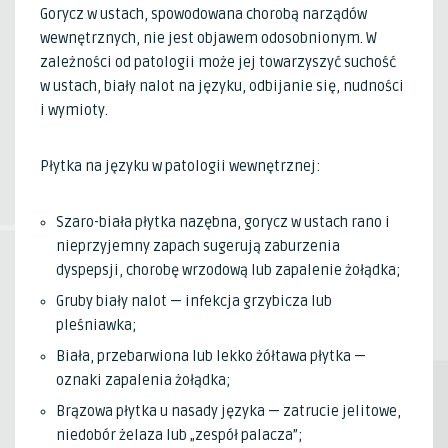
Gorycz w ustach, spowodowana chorobą narządów
wewnętrznych, nie jest objawem odosobnionym. W
zależności od patologii może jej towarzyszyć suchość
w ustach, biały nalot na języku, odbijanie się, nudności
i wymioty.
Płytka na języku w patologii wewnętrznej:
Szaro-biała płytka nazębna, gorycz w ustach rano i
nieprzyjemny zapach sugerują zaburzenia
dyspepsji, chorobę wrzodową lub zapalenie żołądka;
Gruby biały nalot — infekcja grzybicza lub
pleśniawka;
Biała, przebarwiona lub lekko żółtawa płytka —
oznaki zapalenia żołądka;
Brązowa płytka u nasady języka — zatrucie jelitowe,
niedobór żelaza lub „zespół palacza”;