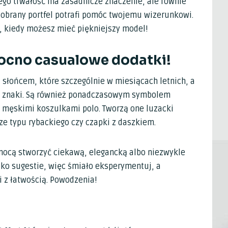
ego trwałość ma zasadnicze znaczenie, ale równie
 dobrany portfel potrafi pomóc twojemu wizerunkowi.
i, kiedy możesz mieć piękniejszy model!
 mocno casualowe dodatki!
d słońcem, które szczególnie w miesiącach letnich, a
e znaki. Są również ponadczasowym symbolem
z męskimi koszulkami polo. Tworzą one luzacki
sze typu rybackiego czy czapki z daszkiem.
mocą stworzyć ciekawą, elegancką albo niezwykle
ylko sugestie, więc śmiało eksperymentuj, a
i z łatwością. Powodzenia!