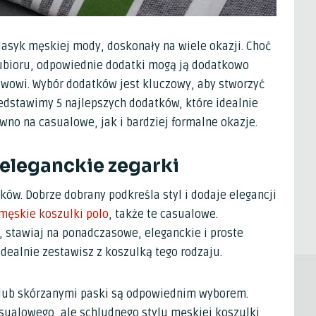
asyk męskiej mody, doskonały na wiele okazji. Choć
ubioru, odpowiednie dodatki mogą ją dodatkowo
awowi. Wybór dodatków jest kluczowy, aby stworzyć
zedstawimy 5 najlepszych dodatków, które idealnie
no na casualowe, jak i bardziej formalne okazje.
a eleganckie zegarki
ów. Dobrze dobrany podkreśla styl i dodaje elegancji
męskie koszulki polo
, także te casualowe.
, stawiaj na ponadczasowe, eleganckie i proste
dealnie zestawisz z koszulką tego rodzaju.
 lub skórzanymi paski są odpowiednim wyborem.
sualowego, ale schludnego stylu męskiej koszulki