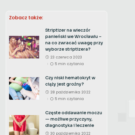
Zobacz także:
Striptizer na wieczór
panieński we Wrocławiu –
na co zwracać uwagę przy
wyborze striptizera?
23 czerwca 2023
5 min czytania
Czy niski hematokryt w
ciąży jest groźny?
28 października 2022
5 min czytania
Częste oddawanie moczu
— możliwe przyczyny,
diagnostyka i leczenie
30 października 2022