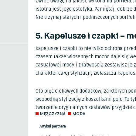
Zwróć uwagę na jakość wykonania portfela. J
istotna jest jego estetyka. Pamiętaj, dobrze
Nie trzymaj starych i podniszczonych portfel
5. Kapelusze i czapki –
Kapelusze i czapki to nie tylko ochrona prze
czasem także wiosennych mocno daje się w
casualowej mody i z łatwością zestawisz je 
charakter całej stylizacji, zwłaszcza kapelu
Oto pięć ciekawych dodatków, za których po
swobodną stylizację z koszulkami polo. To t
tworzenie oryginalnych zestawów przyjdzie c
MĘŻCZYZNA
MODA