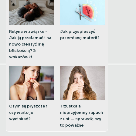
Rutyna w związku –
Jak przyspieszyć
Jak ją przełamać i na
przemianę materii?
nowo cieszyć się
bliskością? 3
wskazówki
Czym są pryszcze i
Trzustka a
czy warto je
nieprzyjemny zapach
wyciskać?
z ust — sprawdź, czy
to poważne