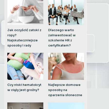
Jak oczyścić zatoki z
Dlaczego warto
ropy?
zainwestować w
Najskuteczniejsze
szkolenie HR z
sposoby i rady
certyfikatem?
Czy niski hematokryt
Najlepsze domowe
w ciąży jest groźny?
sposoby na
oparzenia słoneczne