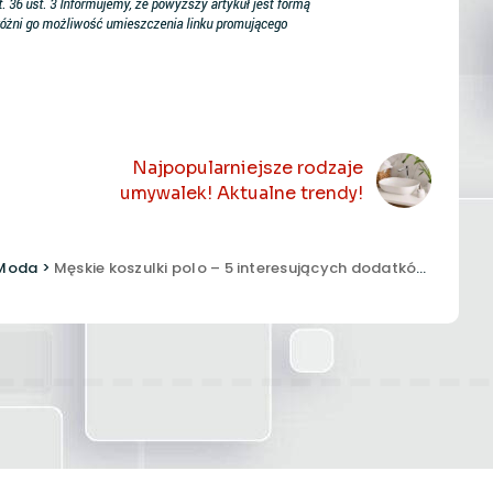
NASTĘPNY ARTYKUŁ
Najpopularniejsze rodzaje
umywalek! Aktualne trendy!
Moda
>
Męskie koszulki polo – 5 interesujących dodatków!