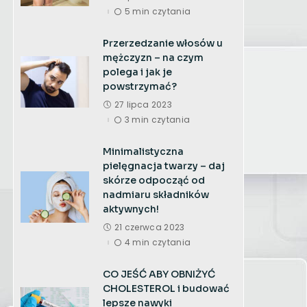
5 min czytania
Przerzedzanie włosów u
mężczyzn – na czym
polega i jak je
powstrzymać?
27 lipca 2023
3 min czytania
Minimalistyczna
pielęgnacja twarzy – daj
skórze odpocząć od
nadmiaru składników
aktywnych!
21 czerwca 2023
4 min czytania
CO JEŚĆ ABY OBNIŻYĆ
CHOLESTEROL i budować
lepsze nawyki