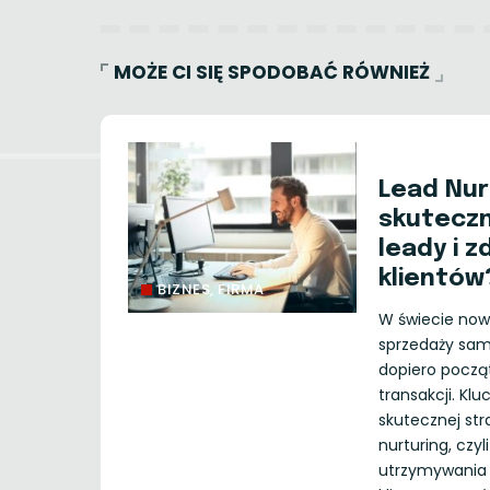
MOŻE CI SIĘ SPODOBAĆ RÓWNIEŻ
Lead Nurt
skuteczn
leady i 
klientów
BIZNES, FIRMA
W świecie now
sprzedaży sam
dopiero począ
transakcji. K
skutecznej str
nurturing, czy
utrzymywania 