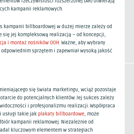
lementów rzeczywistości rozszerzonej (AR) otwierają
ących kampanii reklamowych.
s kampanii billboardowej w dużej mierze zależy od
 się jej kompleksową realizacją – od koncepcji,
cja i montaż nośników OOH
. Ważne, aby wybrany
 odpowiednim sprzętem i zapewniał wysoką jakość
ieniającego się świata marketingu, wciąż pozostaje
tarcie do potencjalnych klientów. Jej sukces zależy
widoczności i profesjonalizmu realizacji. Współpraca
 usługi takie jak
plakaty billboardowe
, może
dbiór kampanii reklamowej. Niezależnie od
 nadal kluczowym elementem w strategiach