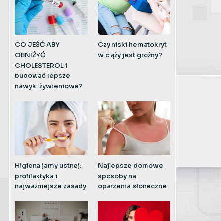
CO JEŚĆ ABY
Czy niski hematokryt
OBNIŻYĆ
w ciąży jest groźny?
CHOLESTEROL i
budować lepsze
nawyki żywieniowe?
Higiena jamy ustnej:
Najlepsze domowe
profilaktyka i
sposoby na
najważniejsze zasady
oparzenia słoneczne