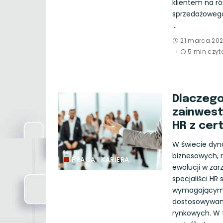
klientem na r
sprzedażoweg
...
21 marca 20
5 min czyt
Dlaczeg
zainwest
HR z cer
W świecie dy
biznesowych, r
PRACA I KARIERA
ewolucji w zar
specjaliści HR
wymagającymi 
dostosowywani
rynkowych. W te