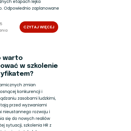
óżnych etapach lejka
o. Odpowiednio zaplanowane
25
CZYTAJ WIĘCEJ
ania
o warto
ować w szkolenie
tyfikatem?
namicznych zmian
osnącej konkurencji i
ządzaniu zasobami ludzkimi,
 stają przed wyzwaniami
nieustannego rozwoju i
a się do nowych realiów
j sytuacji, szkolenia HR z