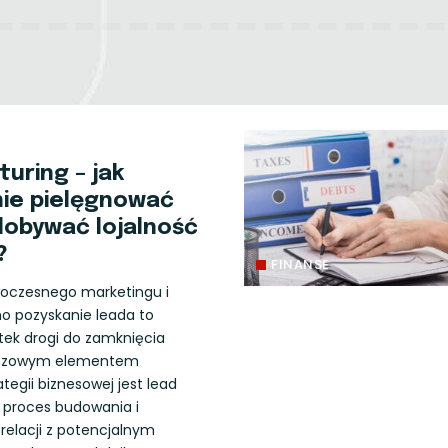
uring – jak
ie pielęgnować
zdobywać lojalność
?
FINANSE
oczesnego marketingu i
o pozyskanie leada to
tek drogi do zamknięcia
luczowym elementem
ategii biznesowej jest lead
li proces budowania i
relacji z potencjalnym