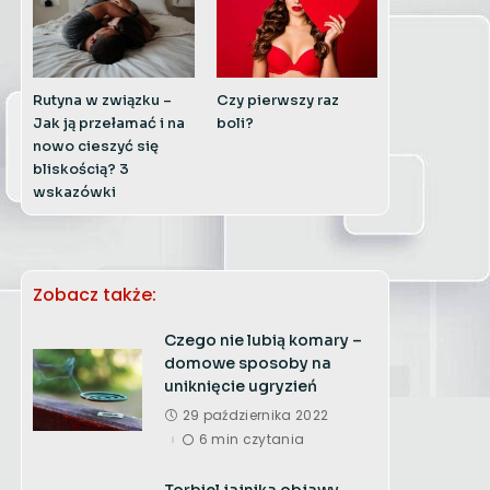
Rutyna w związku –
Czy pierwszy raz
Jak ją przełamać i na
boli?
nowo cieszyć się
bliskością? 3
wskazówki
Zobacz także:
Czego nie lubią komary –
domowe sposoby na
uniknięcie ugryzień
29 października 2022
6 min czytania
Torbiel jajnika objawy